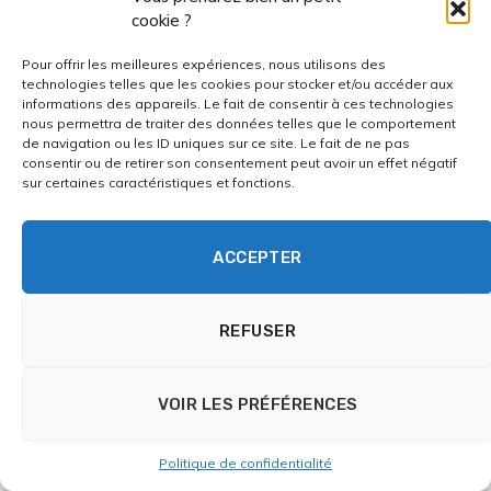
Cela facilite aussi la tâche de vos proches au moment
cookie ?
de la succession.
Pour offrir les meilleures expériences, nous utilisons des
technologies telles que les cookies pour stocker et/ou accéder aux
informations des appareils. Le fait de consentir à ces technologies
Pour aller plus loin
nous permettra de traiter des données telles que le comportement
de navigation ou les ID uniques sur ce site. Le fait de ne pas
consentir ou de retirer son consentement peut avoir un effet négatif
Pour des informations officielles et à jour sur le
sur certaines caractéristiques et fonctions.
fonctionnement de l’assurance vie, la clause
bénéficiaire et les effets d’un décès, vous pouvez
ACCEPTER
consulter le portail de l’administration :
Service-
Public.fr – Contrat d’assurance-vie : souscription
. Vous
y trouverez des fiches détaillées sur la désignation des
REFUSER
bénéficiaires, la fin du contrat au décès et les
démarches à accomplir.
VOIR LES PRÉFÉRENCES
Avertissement
Politique de confidentialité