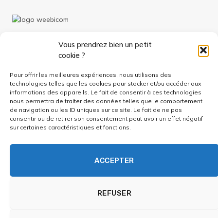
Vous prendrez bien un petit
cookie ?
Pour offrir les meilleures expériences, nous utilisons des
technologies telles que les cookies pour stocker et/ou accéder aux
Facebook
informations des appareils. Le fait de consentir à ces technologies
nous permettra de traiter des données telles que le comportement
de navigation ou les ID uniques sur ce site. Le fait de ne pas
À PROPOS
CONTACT
MENTIONS LÉGALES
consentir ou de retirer son consentement peut avoir un effet négatif
sur certaines caractéristiques et fonctions.
POLITIQUE DE CONFIDENTIALITÉ
GESTION DES COOKIES
CONDITIONS GÉNÉRALES
ACCEPTER
(c) Au Temps Devant Soi
REFUSER