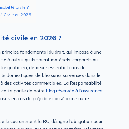
abilité Civile ?
té Civile en 2026
té civile en 2026 ?
n principe fondamental du droit, qui impose à une
 à autrui, qu’ils soient matériels, corporels ou
otre quotidien, demeure essentiel dans de
ents domestiques, de blessures survenues dans le
s à des activités commerciales. La Responsabilité
s cette partie de notre
blog réservée à l’assurance
,
rises en cas de préjudice causé à une autre
pelle couramment la RC, désigne l’obligation pour
 causé à autrui, que ce soit de manière volontaire