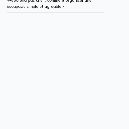
Week-end pas cher : comment organiser une
escapade simple et agréable ?