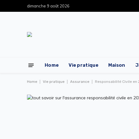
dimanche 9 août 2026
Home
Vie pratique
Maison
J
|
|
|
Home
Vie pratique
Assurance
Responsabilité Civile en 