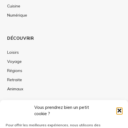
Cuisine
Numérique
DÉCOUVRIR
Loisirs
Voyage
Régions
Retraite
Animaux
Vous prendrez bien un petit
AU TEMPS DEVANT SOI EST UN MÉDIA ÉDITÉ PAR
cookie ?
WEEBICOM
Pour offrir les meilleures expériences, nous utilisons des