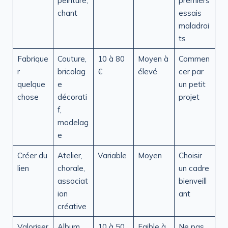
peinture,
premiers
chant
essais
maladroi
ts
Fabrique
Couture,
10 à 80
Moyen à
Commen
r
bricolag
€
élevé
cer par
quelque
e
un petit
chose
décorati
projet
f,
modelag
e
Créer du
Atelier,
Variable
Moyen
Choisir
lien
chorale,
un cadre
associat
bienveill
ion
ant
créative
Valoriser
Album
10 à 50
Faible à
Ne pas