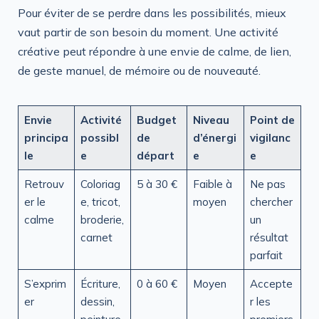
Pour éviter de se perdre dans les possibilités, mieux
vaut partir de son besoin du moment. Une activité
créative peut répondre à une envie de calme, de lien,
de geste manuel, de mémoire ou de nouveauté.
Envie
Activité
Budget
Niveau
Point de
principa
possibl
de
d’énergi
vigilanc
le
e
départ
e
e
Retrouv
Coloriag
5 à 30 €
Faible à
Ne pas
er le
e, tricot,
moyen
chercher
calme
broderie,
un
carnet
résultat
parfait
S’exprim
Écriture,
0 à 60 €
Moyen
Accepte
er
dessin,
r les