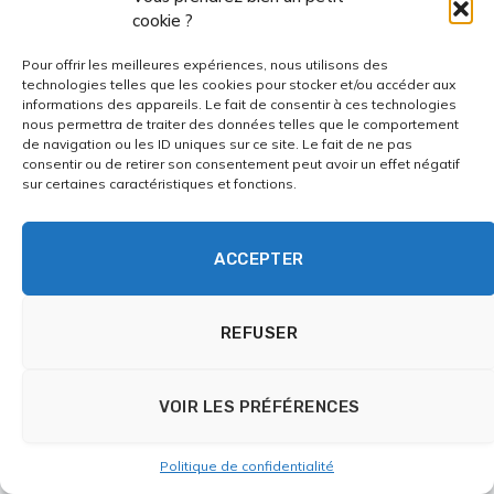
Une activité créative ne dure pas seulement grâce à la
cookie ?
motivation. Elle dure parce qu’elle trouve une place
Pour offrir les meilleures expériences, nous utilisons des
réaliste. Il faut penser aux détails concrets : où
technologies telles que les cookies pour stocker et/ou accéder aux
informations des appareils. Le fait de consentir à ces technologies
pratiquer, quand, avec quoi, pendant combien de
nous permettra de traiter des données telles que le comportement
temps, et comment reprendre après une interruption.
de navigation ou les ID uniques sur ce site. Le fait de ne pas
consentir ou de retirer son consentement peut avoir un effet négatif
Ces détails paraissent modestes, mais ils font souvent
sur certaines caractéristiques et fonctions.
la différence entre une envie qui reste dans la tête et
une pratique qui s’installe.
ACCEPTER
Prévoir un petit espace visible
REFUSER
L’espace n’a pas besoin d’être grand.
Une boîte, un
panier, une étagère, un coin de table, une
pochette ou un tiroir dédié peuvent suffire.
VOIR LES PRÉFÉRENCES
L’essentiel est de ne pas devoir tout chercher à
chaque fois. Un matériel posé dans un coin du
Politique de confidentialité
logement rappelle l’activité en cours. Un carnet ouvert,