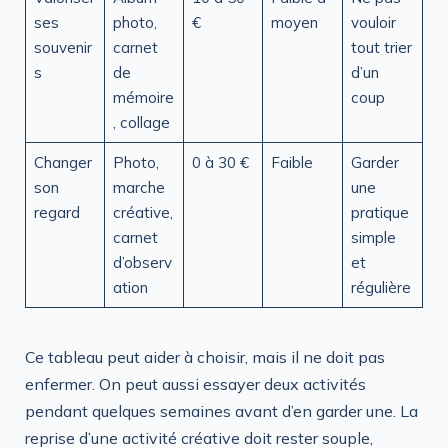
ses
photo,
€
moyen
vouloir
souvenir
carnet
tout trier
s
de
d’un
mémoire
coup
, collage
Changer
Photo,
0 à 30 €
Faible
Garder
son
marche
une
regard
créative,
pratique
carnet
simple
d’observ
et
ation
régulière
Ce tableau peut aider à choisir, mais il ne doit pas
enfermer. On peut aussi essayer deux activités
pendant quelques semaines avant d’en garder une. La
reprise d’une activité créative doit rester souple,